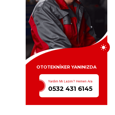
OTOTEKNİKER YANINIZDA
Yardım Mı Lazım? Hemen Ara
0532 431 6145